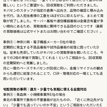
難しい」というご要望から、回収買取をご利用いただきました。
キバセンのスタッフが指定の倉庫へ出向き、品物の確認と積み込み
を代行。法人担当者様の工数をほぼゼロに抑えながら、まとめて買
取が完了しました。サーバー基板や通信機器基板は金属含有量が多
い傾向にあるため、買取価格に期待できる品目のひとつです（最新
の買取価格は公式サイトまたはお問い合わせでご確認ください）。
事例④｜神奈川県・電子機器メーカーD社の場合
定期的に発生する不良品基板や試作品基板の処理に困っていたD
社。従来も売却していたがキバセンの買取単価を聞いたところ、今
までの2倍の単価で買取してくれる！というご相談から、回収買取
の定期契約へと発展しました。
月に一度のペースでキバセンが回収に伺い、金属リサイクルの観点
からも適切に処理されることで、CSR・環境対応の一環としても活
用いただいています。
宅配買取の事例｜遠方・少量でも気軽に使える全国対応
事例⑤｜青森県・小規模事業所E社の場合
東北の事業所で数枚の不要基板が出たものの、「近くに持込先がな
い」「少量でも送っていいのか不安」というご相談をいただいたE