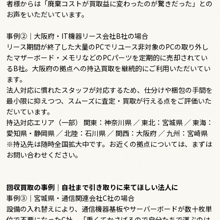
者様からは「廃棄コストが買取益に変わったのが驚きだった」との
お声をいただいています。
事例②｜大阪府・IT機器リース会社B社の場合
リース期間が終了した大量のPCでリユース非対象のPCの取り外し
たマザーボード・メモリなどのPCパーツを定期的に売却されてい
るB社。大阪府の拠点への持込買取を継続的にご利用いただいてい
ます。
法人対応に慣れたスタッフが対応するため、仕分けや梱包の手間を
最小限に抑えつつ、スムーズに査定・買取が行える点をご評価いた
だいています。
持込対応エリア（一部）
関東：神奈川県 ／ 東北：宮城県 ／ 東海：
愛知県・静岡県 ／ 北陸：石川県 ／ 関西：大阪府 ／ 九州：宮崎県
※持込先は随時全国拡大中です。お近くの拠点については、まずは
お問い合わせください。
回収買取の事例｜自社まで引き取りに来てほしい法人に
事例③｜宮城県・通信関連会社C社の場合
設備の入れ替えにより、通信機器基板やサーバーボードが数十枚単
位で不要になったC社。「重くてかさばるので自分たちで運ぶのは