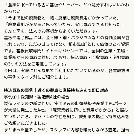
「倉庫に眠っている古い基板やサーバー、どう処分すればいいかわ
からない」
「今まで他の廃棄物と一緒に廃棄し廃棄費用がかかっていた」
「廃棄費用がかかると思っていたら、実は買取できると知った」
――そんな声を、法人のお客様からよくいただきます。
基板や電子部品には、金・銀・銅・パラジウムなどの有価金属が含
まれており、ただのゴミではなく”都市鉱山”として価値のある資源
です。基板買取専門サイト－キバセン－では、全国の企業・工場・
事業所からの買取に対応しており、持込買取・回収買取・宅配買取
の3つの方法をご用意しています。
今回は、実際にどんな形でご利用いただいているのか、各買取方法
の事例をタイプ別にご紹介します。
持込買取の事例｜近くの拠点に直接持ち込んで即日対応
事例①｜愛知県・製造業A社の場合
製造ラインの更新に伴い、使用済みの制御基板や産業用PCパーツ
が大量に発生したA社。「廃棄業者に頼むと費用がかかる」と悩ん
でいたところ、キバセンの存在を知り、愛知県の拠点へ持ち込みを
ご依頼いただきました。
まとまった量でしたが、スタッフが内容を確認しながら査定。担当