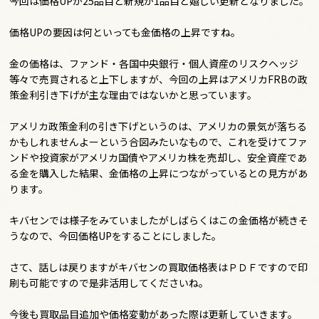
今回は価格UPが25品目と新規が1品目と嬉しい更新となりました。
価格UPの要因は何といっても金価格の上昇ですね。
金の価格は、ファンド・各国中央銀行・個人資産のリスクヘッジ
等々で売買されると上下しますが、今回の上昇はアメリカFRBの政
策金利引き下げが主な理由ではないかと思っています。
アメリカ政策金利の引き下げというのは、アメリカの景気が落ちる
かもしれませんよーという合図みたいなもので、これを受けてファ
ンドや投資家がアメリカ国債やアメリカ株を売却し、安全資産であ
る金を購入した結果、金価格の上昇につながっているとの見方があ
ります。
キバセンでは様子をみていましたがしばらくはこの金価格が続きそ
うなので、今回価格UPをすることにしました。
さて、話しは戻りますがキバセンの買取価格表はＰＤＦですので印
刷も可能ですので是非活用してくださいね。
今後も買取品目追加や価格変動があった際は更新していきます。