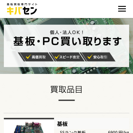
基板
SSランク基板
6900 円/kg