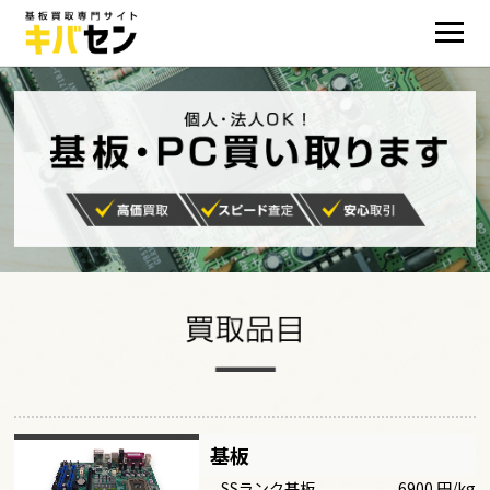
基板
SSランク基板
6900 円/kg