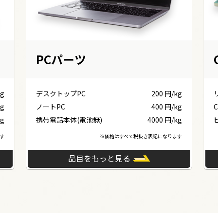
PCパーツ
kg
デスクトップPC
200 円/kg
kg
ノートPC
400 円/kg
C
kg
携帯電話本体(電池無)
4000 円/kg
す
※価格はすべて税抜き表記になります
品目をもっと見る