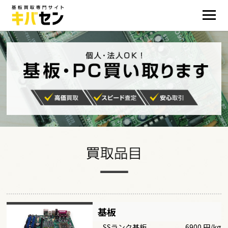
基板
SSランク基板
6900 円/kg