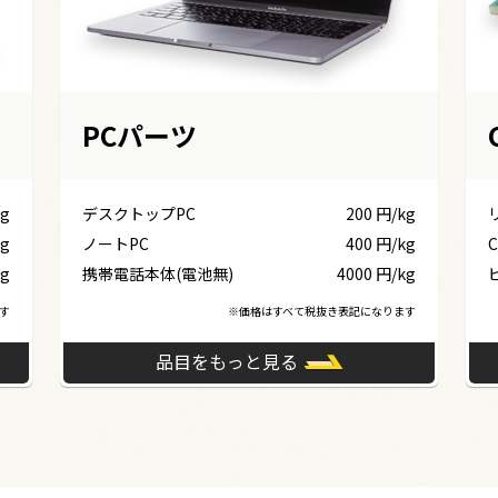
PCパーツ
kg
デスクトップPC
200 円/kg
kg
ノートPC
400 円/kg
C
kg
携帯電話本体(電池無)
4000 円/kg
す
※価格はすべて税抜き表記になります
品目をもっと見る