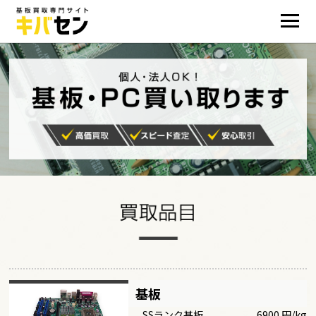
基板
SSランク基板
6900 円/kg