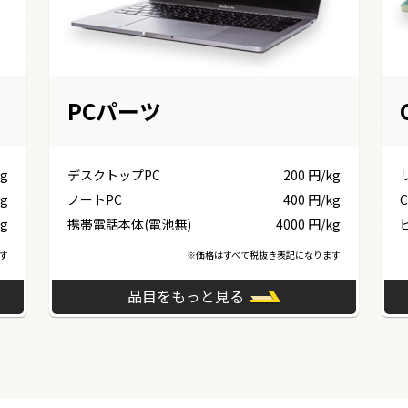
PCパーツ
kg
デスクトップPC
200 円/kg
kg
ノートPC
400 円/kg
C
kg
携帯電話本体(電池無)
4000 円/kg
す
※価格はすべて税抜き表記になります
品目をもっと見る