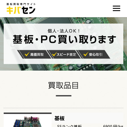
基板
SSランク基板
6900 円/kg