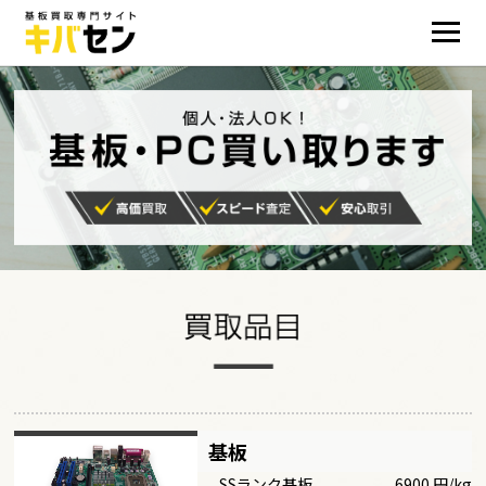
基板
SSランク基板
6900 円/kg