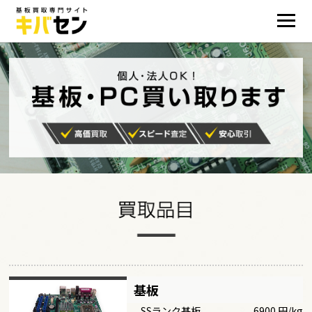
基板
SSランク基板
6900 円/kg