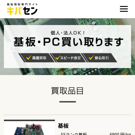
基板
SSランク基板
6900 円/kg