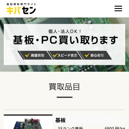
基板
SSランク基板
6900 円/kg