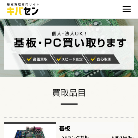
基板
SSランク基板
6900 円/kg