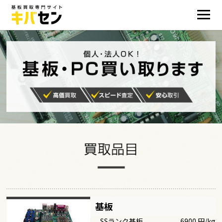
基板
SSランク基板
6900 円/kg