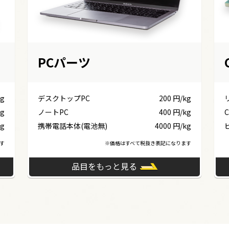
PCパーツ
kg
デスクトップPC
200 円/kg
kg
ノートPC
400 円/kg
C
kg
携帯電話本体(電池無)
4000 円/kg
す
※価格はすべて税抜き表記になります
品目をもっと見る